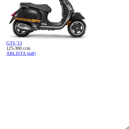
GTS '13
125-300 ccm
ÁRLISTA
(pdf)