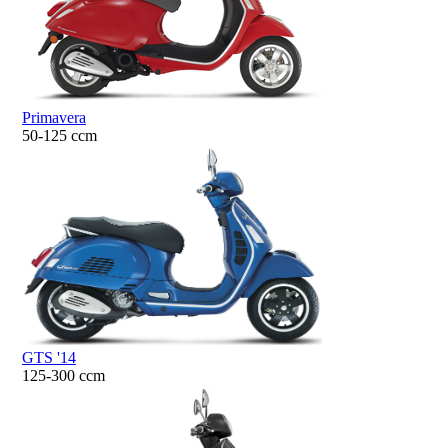
Primavera
50-125 ccm
GTS '14
125-300 ccm