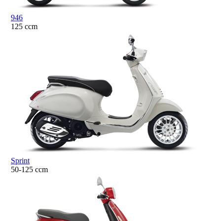
946
125 ccm
Sprint
50-125 ccm