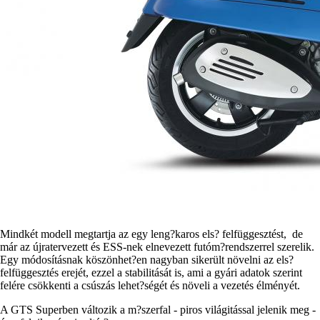
Mindkét modell megtartja az egy leng?karos els? felfüggesztést, de
már az újratervezett és ESS-nek elnevezett futóm?rendszerrel szerelik.
Egy módosításnak köszönhet?en nagyban sikerült növelni az els?
felfüggesztés erejét, ezzel a stabilitását is, ami a gyári adatok szerint
felére csökkenti a csúszás lehet?ségét és növeli a vezetés élményét.
A GTS Superben változik a m?szerfal - piros világitással jelenik meg -