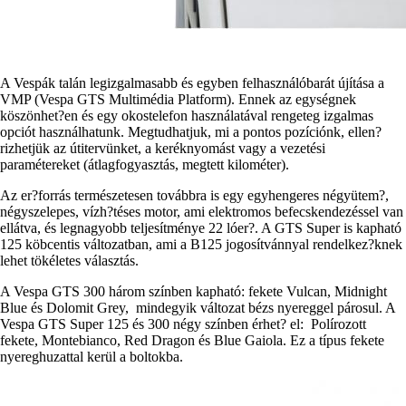
A Vespák talán legizgalmasabb és egyben felhasználóbarát újítása a
VMP (Vespa GTS Multimédia Platform). Ennek az egységnek
köszönhet?en és egy okostelefon használatával rengeteg izgalmas
opciót használhatunk. Megtudhatjuk, mi a pontos pozíciónk, ellen?
rizhetjük az útitervünket, a keréknyomást vagy a vezetési
paramétereket (átlagfogyasztás, megtett kilométer).
Az er?forrás természetesen továbbra is egy egyhengeres négyütem?,
négyszelepes, vízh?téses motor, ami elektromos befecskendezéssel van
ellátva, és legnagyobb teljesítménye 22 lóer?. A GTS Super is kapható
125 köbcentis változatban, ami a B125 jogosítvánnyal rendelkez?knek
lehet tökéletes választás.
A Vespa GTS 300 három színben kapható: fekete Vulcan, Midnight
Blue és Dolomit Grey, mindegyik változat bézs nyereggel párosul. A
Vespa GTS Super 125 és 300 négy színben érhet? el: Polírozott
fekete, Montebianco, Red Dragon és Blue Gaiola. Ez a típus fekete
nyereghuzattal kerül a boltokba.