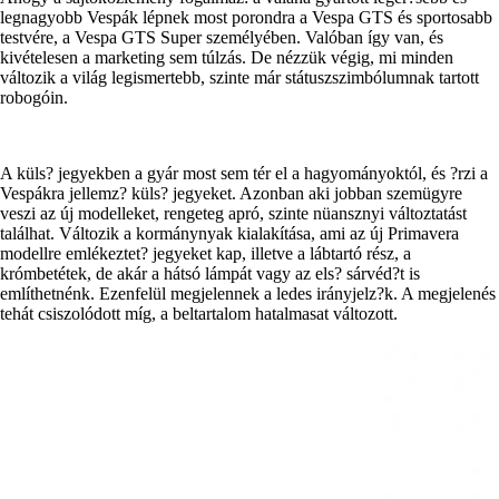
legnagyobb Vespák lépnek most porondra a Vespa GTS és sportosabb
testvére, a Vespa GTS Super személyében. Valóban így van, és
kivételesen a marketing sem túlzás. De nézzük végig, mi minden
változik a világ legismertebb, szinte már státuszszimbólumnak tartott
robogóin.
A küls? jegyekben a gyár most sem tér el a hagyományoktól, és ?rzi a
Vespákra jellemz? küls? jegyeket. Azonban aki jobban szemügyre
veszi az új modelleket, rengeteg apró, szinte nüansznyi változtatást
találhat. Változik a kormánynyak kialakítása, ami az új Primavera
modellre emlékeztet? jegyeket kap, illetve a lábtartó rész, a
krómbetétek, de akár a hátsó lámpát vagy az els? sárvéd?t is
említhetnénk. Ezenfelül megjelennek a ledes irányjelz?k. A megjelenés
tehát csiszolódott míg, a beltartalom hatalmasat változott.