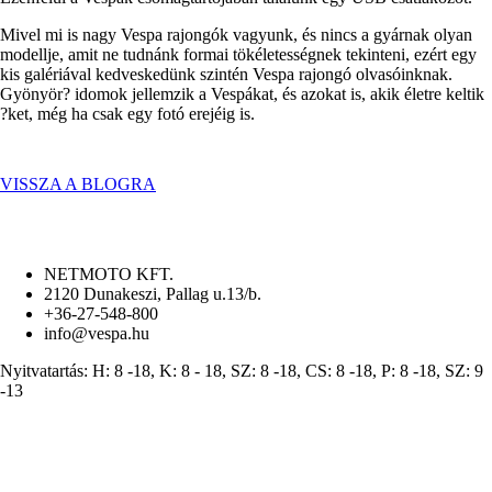
Mivel mi is nagy Vespa rajongók vagyunk, és nincs a gyárnak olyan
modellje, amit ne tudnánk formai tökéletességnek tekinteni, ezért egy
kis galériával kedveskedünk szintén Vespa rajongó olvasóinknak.
Gyönyör? idomok jellemzik a Vespákat, és azokat is, akik életre keltik
?ket, még ha csak egy fotó erejéig is.
VISSZA A BLOGRA
NETMOTO KFT.
2120 Dunakeszi, Pallag u.13/b.
+36-27-548-800
info@vespa.hu
Nyitvatartás: H: 8 -18, K: 8 - 18, SZ: 8 -18, CS: 8 -18, P: 8 -18, SZ: 9
-13