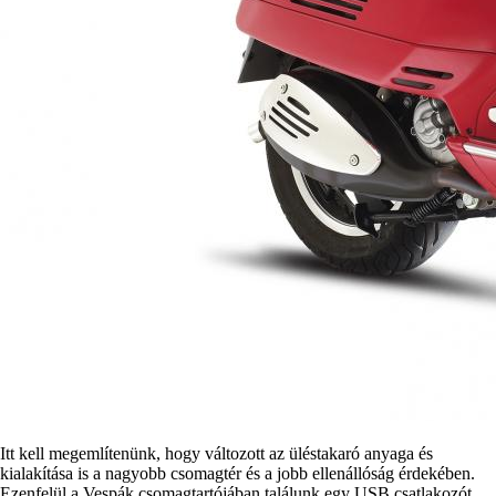
Itt kell megemlítenünk, hogy változott az üléstakaró anyaga és
kialakítása is a nagyobb csomagtér és a jobb ellenállóság érdekében.
Ezenfelül a Vespák csomagtartójában találunk egy USB csatlakozót.