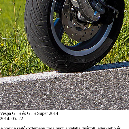
Vespa GTS és GTS Super 2014
2014. 05. 22
Ahogy a sajtóközlemény fogalmaz: a valaha gyártott leger?sebb és