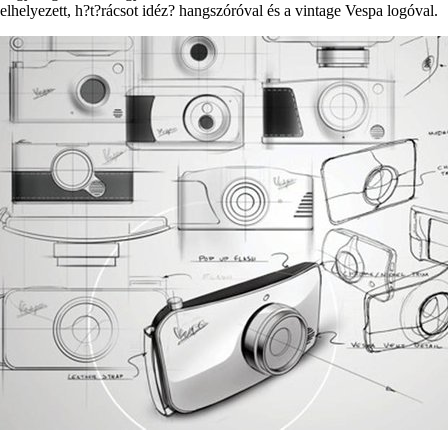
elhelyezett, h?t?rácsot idéz? hangszóróval és a vintage Vespa logóval.