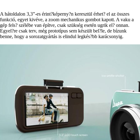
A hátoldalon 3,3”-es érint?képerny?n keresztül érhet? el az összes
funkció, egyet kivéve, a zoom mechanikus gombot kapott. A vaku a
gép fels? szélébe van építve, csak szükség esetén ugrik el? onnan.
Egyel?re csak terv, még prototípus sem készült bel?le, de bízunk
benne, hogy a sorozatgyártás is elindul legkés?bb karácsonyig.