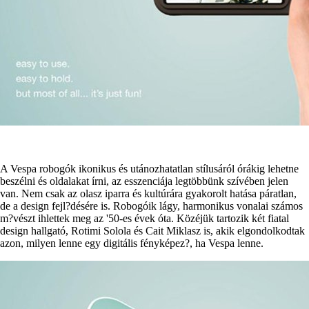
A Vespa robogók ikonikus és utánozhatatlan stílusáról órákig lehetne
beszélni és oldalakat írni, az esszenciája legtöbbünk szívében jelen
van. Nem csak az olasz iparra és kultúrára gyakorolt hatása páratlan,
de a design fejl?désére is. Robogóik lágy, harmonikus vonalai számos
m?vészt ihlettek meg az '50-es évek óta. Közéjük tartozik két fiatal
design hallgató, Rotimi Solola és Cait Miklasz is, akik elgondolkodtak
azon, milyen lenne egy digitális fényképez?, ha Vespa lenne.